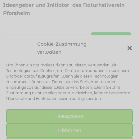
Ideengeber und Initiator des
Naturheilverein
Pforzheim
nach oben
Cookie-Zustimmung
verwalten
Copyright 2025:
NATURHEILVEREIN 1892
Um Ihnen ein optimales Erlebnis zu bieten, verwenden wir
PFORZHEIM E.V.
Technologien wie Cookies, um Geräteinformationen zu speichern
und/oder darauf zuzugreifen. Wenn Sie diesen Technologien
Christophallee 21
zustimmen, können wir Daten wie das Surfverhalten oder
75177 Pforzheim
eindeutige IDs auf dieser Website verarbeiten. Wenn Sie Ihre
Zustimmung nicht erteilen oder zurückziehen, können bestimmte
Tel: 07231 35 88 66
Merkmale und Funktionen beeinträchtigt werden.
Fax: 07231 31 40 80
Mail: info@naturheilvereinpforzheim.de
Akzeptieren
Öffnungszeiten:
Ablehnen
Mo, Di, Do, Fr 8.30 – 13 Uhr und 15 – 18 Uhr,