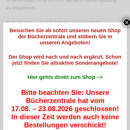
unterstützen und ihn auf seinem Heilungsweg
zu begleiten.
×
Naturheilkunde ist Erfahrungsmedizin
Besuchen Sie ab sofort unseren neuen Shop
Das Heilen mit den Mitteln der Natur war zu
der Bücherzentrale und stöbern Sie in
Großmutters Zeiten noch fester Bestandteil der
unseren Angeboten!
Familie: Wadenwickel bei Fieber, Thymian-Tee
bei Husten, freiwilliger Nahrungsverzicht
Der Shop wird nach und nach ergänzt. Schon
(Fasten) und vieles mehr – Hausmittel waren
jetzt finden Sie attraktive Sonderangebote!
die Therapien der ersten Wahl. Heute ist es
unter anderem die Aufgabe des
Hier gehts direkt zum Shop –>
Naturheilbundes und der Naturheilvereine,
diesen – teilweise schon fast in Vergessenheit
Bitte beachten Sie: Unsere
geratenen – Wissensschatz zu erhalten und die
Bücherzentrale hat vom
Anwendungsmöglichkeiten und Grenzen von
17.08. – 23.08.2026 geschlossen!
Heilmitteln aus der Natur in Kursen und
In dieser Zeit werden auch keine
Seminaren allen Interessierten zugänglich zu
Bestellungen verschickt!
machen.