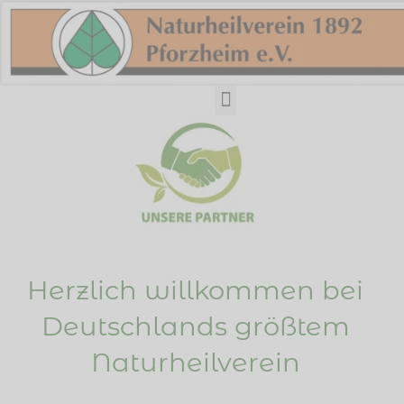
Zum
Inhalt
springen
Peter Emmrich online
Herzlich willkommen bei
Deutschlands größtem
Naturheilverein