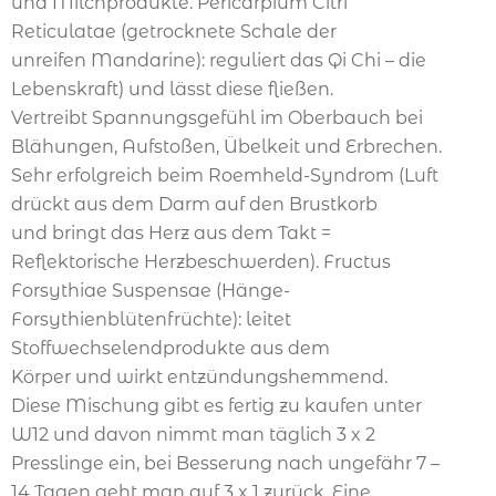
und Milchprodukte. Pericarpium Citri
Reticulatae (getrocknete Schale der
unreifen Mandarine): reguliert das Qi Chi – die
Lebenskraft) und lässt diese fließen.
Vertreibt Spannungsgefühl im Oberbauch bei
Blähungen, Aufstoßen, Übelkeit und Erbrechen.
Sehr erfolgreich beim Roemheld-Syndrom (Luft
drückt aus dem Darm auf den Brustkorb
und bringt das Herz aus dem Takt =
Reflektorische Herzbeschwerden). Fructus
Forsythiae Suspensae (Hänge-
Forsythienblütenfrüchte): leitet
Stoffwechselendprodukte aus dem
Körper und wirkt entzündungshemmend.
Diese Mischung gibt es fertig zu kaufen unter
W12 und davon nimmt man täglich 3 x 2
Presslinge ein, bei Besserung nach ungefähr 7 –
14 Tagen geht man auf 3 x 1 zurück. Eine