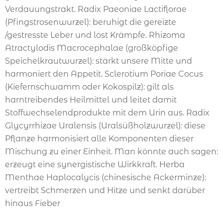
Verdauungstrakt. Radix Paeoniae Lactiflorae
(Pfingstrosenwurzel): beruhigt die gereizte
/gestresste Leber und löst Krämpfe. Rhizoma
Atractylodis Macrocephalae (großköpfige
Speichelkrautwurzel): stärkt unsere Mitte und
harmoniert den Appetit. Sclerotium Poriae Cocus
(Kiefernschwamm oder Kokospilz): gilt als
harntreibendes Heilmittel und leitet damit
Stoffwechselendprodukte mit dem Urin aus. Radix
Glycyrrhizae Uralensis (Uralsüßholzwurzel): diese
Pflanze harmonisiert alle Komponenten dieser
Mischung zu einer Einheit. Man könnte auch sagen:
erzeugt eine synergistische Wirkkraft. Herba
Menthae Haplocalycis (chinesische Ackerminze):
vertreibt Schmerzen und Hitze und senkt darüber
hinaus Fieber